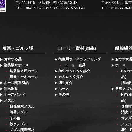
〒544-0015 大阪市生野区巽南2-3-18
〒544-0015 大阪
TEL：06-6758-1084 / FAX：06-6757-9120
TEL：050-5519-4
農業・ゴルフ場
ローリー資材(衛生)
船舶機
おすすめ品
衛生用ホースカップリング
おすすめ
消防散水ホース
ローリー金具
ホース
消防散水用ホース
衛生カムロック媒介
HKホ
農業・土木ホース
カムロック媒介
品）
ホース関連商品
衛生媒介
消防散
制水器具
ホース
各種ノズ
ホースバンド
その他
HK3
ノズル
品）
自在散水ノズル
３段噴
噴霧ノズル
消火ノ
その他
木ノズ
散水ノズル
ノズル
ノズル関連部材
JIS