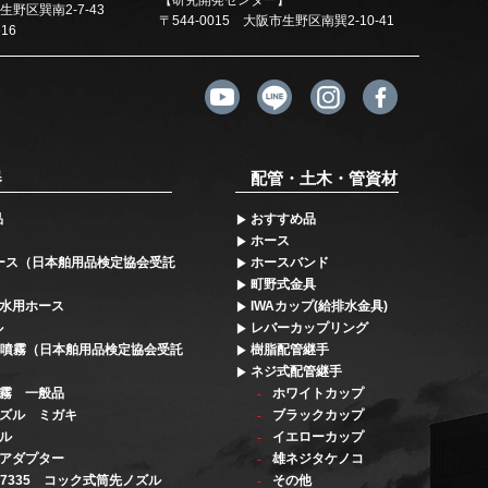
【研究開発センター】
市生野区巽南2-7-43
〒544-0015 大阪市生野区南巽2-10-41
616
器
配管・土木・管資材
品
おすすめ品
ホース
ース（日本舶用品検定協会受託
ホースバンド
町野式金具
水用ホース
IWAカップ(給排水金具)
ル
レバーカップリング
段噴霧（日本舶用品検定協会受託
樹脂配管継手
ネジ式配管継手
霧 一般品
ホワイトカップ
ズル ミガキ
ブラックカップ
ル
イエローカップ
アダプター
雄ネジタケノコ
 F7335 コック式筒先ノズル
その他