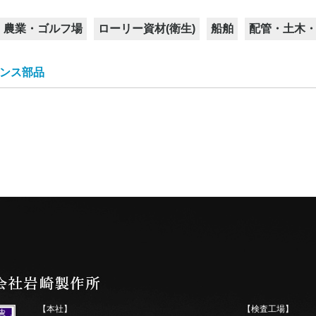
農業・ゴルフ場
ローリー資材(衛生)
船舶
配管・土木
害用品
火資機材
品
・防犯用品
災用品
品
識
関連機材
バルブ
定器
器
属部品
ンプ周辺部品
媒介金具
具
具
ドパイプ
め品
消防散水ホース
ゴルフ場用品
スプリンクラー機器
圧力測定器
バルブ各種
散水栓
ストレーナー
ネジ式配管継手
樹脂配管継手
レバーカップリング
ニューカプラ
ポンプ周辺資材
町野式金具
ノズル
ホースバンド
制水器具
ホース関連商品
ホース
おすすめ品
その他
ホース
衛生媒介
カムロック媒介
衛生カムロック媒介
衛生用ホースカップリン
その他
訓練用品
装備品
媒介金具
ノズル・管鎗
ホース
その他
工具等
防犯用品
非常用用品
その他
艤装付属部品
艤装取付金具
艤装支柱
その他関連部材
消火器設置台
消火器格納箱
ホース格納箱
消火栓関連機材
キーハンドル
メンテナンス部品
根元媒介
その他
結合金具
町野式
消防ネジ/町野式
消防ネジ
ネジ式
引上げ式
差込式
安全スタンドパイプ
管鎗
ガンタイプノズル
噴霧ノズル
吐水口・噴霧ノズル
一般ホース
検定ホース
関連機材
農業・土木ホース
消防散水用ホース
回転給水栓
固定散水栓
その他
雄ネジタケノコ
イエローカップ
ブラックカップ
ホワイトカップ
異径金具
同径金具
ノズル関連部材
散水ノズル
その他
噴霧ノズル
自在散水ノズル
農業・土木ホース
消防散水用ホース
その他
アンカー・錨
格納箱
継手
キャップ
音響信号器具
金物
消火栓バルブ
ANSI金具
中島金具
各種ノズル
ホース
おすすめ品
ローリー金具
衛生カップリン
その他
圧力測定器
バルブ各種
ストレーナー
ニップル
ポンプ周辺資
コンプレッサ
ネジ式配管継
樹脂配管継手
レバーカップ
IWAカップ(
町野式金具
ホースバンド
ホース
おすすめ品
グ
ンス部品
【本社】
【検査工場】