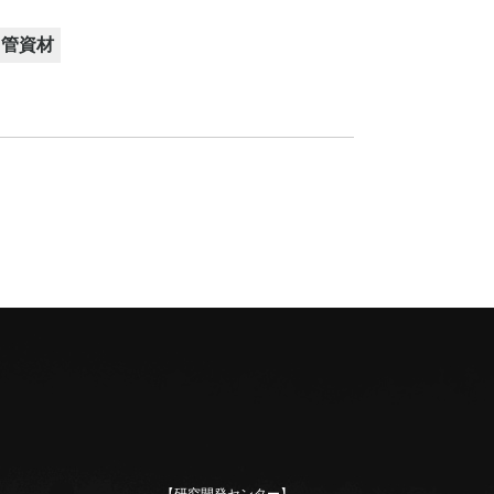
・管資材
グ
材
ー用品
手
リング
給排水金具)
国際連結金物
国際連結金物格納箱
JIS F7335 継手元金物
フランジ付消火栓バルブ
JIS F7334 ホースアングル
JIS F7334 ホースグローブ
HK3段噴霧(日本舶用品検
3段噴霧 一般品
消火ノズル ミガキ
木ノズル
ノズルアダプター
JIS F7335 コック式筒先ノ
HKホース（日本舶用品検
消防散水用ホース
固定バルブ
アルミ製回転バルブ
黄銅製回転バルブ
バルブ用ハンドル
ホワイトカップ
ブラックカップ
イエローカップ
雄ネジタケノコ
その他
バルブ
バルブ
定協会受託品)
ズル
定協会受託品）