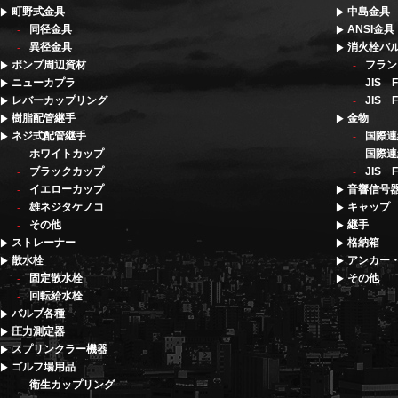
町野式金具
中島金具
同径金具
ANSI金具
異径金具
消火栓バ
ポンプ周辺資材
フラン
ニューカプラ
JIS
レバーカップリング
JIS
樹脂配管継手
金物
ネジ式配管継手
国際連
ホワイトカップ
国際連
ブラックカップ
JIS 
イエローカップ
音響信号
雄ネジタケノコ
キャップ
その他
継手
ストレーナー
格納箱
散水栓
アンカー
固定散水栓
その他
回転給水栓
バルブ各種
圧力測定器
スプリンクラー機器
ゴルフ場用品
衛生カップリング