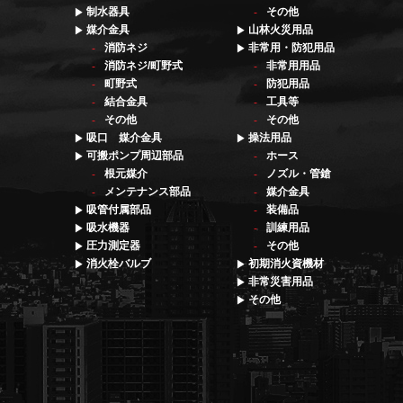
制水器具
その他
媒介金具
山林火災用品
消防ネジ
非常用・防犯用品
消防ネジ/町野式
非常用用品
町野式
防犯用品
結合金具
工具等
その他
その他
吸口 媒介金具
操法用品
可搬ポンプ周辺部品
ホース
根元媒介
ノズル・管鎗
メンテナンス部品
媒介金具
吸管付属部品
装備品
吸水機器
訓練用品
圧力測定器
その他
消火栓バルブ
初期消火資機材
非常災害用品
その他