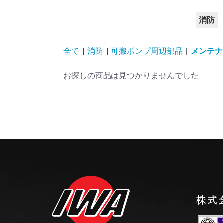
消防
その他
非常災
初期消
操法用
非常用
山林火
艤装部
消防標
格納箱
消火栓
消火栓
圧力測
吸水機
吸管付
可搬ポ
吸口 
媒介金
制水器
スタン
ノズル
ホース
おすす
全て
|
消防
|
可搬ポンプ周辺部品
|
メンテナ
お探しの商品は見つかりませんでした