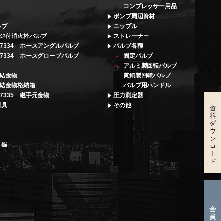
コンプレッサー用品
ポンプ周辺資材
ルブ
ニップル
ジ付消火栓バルブ
ストレーナー
 F7334 ホースアングルバルブ
バルブ各種
 F7334 ホースグローブバルブ
固定バルブ
アルミ製回転バルブ
結金物
黄銅製回転バルブ
結金物格納箱
バルブ用ハンドル
F7335 継手元金物
圧力測定器
器具
その他
・錨