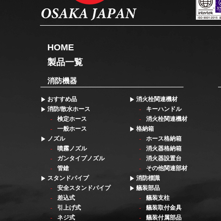
HOME
製品一覧
消防機器
おすすめ品
消火栓関連機材
消防/散水ホース
キーハンドル
検定ホース
消火栓関連機材
一般ホース
格納箱
ノズル
ホース格納箱
噴霧ノズル
消火器格納箱
ガンタイプノズル
消火器設置台
管鎗
その他関連部材
スタンドパイプ
消防標識
安全スタンドパイプ
艤装部品
差込式
艤装支柱
引上げ式
艤装取付金具
ネジ式
艤装付属部品