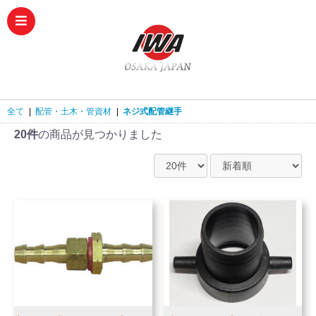
全て
|
配管・土木・管資材
|
ネジ式配管継手
20件
の商品が見つかりました