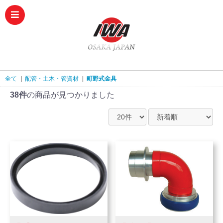
全て
|
配管・土木・管資材
|
町野式金具
38件
の商品が見つかりました