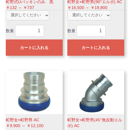
町野式Uパッキンのみ 黒
町野女×町野男(90°エルボ) AC
￥132 ～ ￥737
￥16,500 ～ ￥19,800
数量
数量
カートに入れる
カートに入れる
町野女×町野男 AC
町野女×町野男(45°無反動エル
￥9,900 ～ ￥12,100
ボ) AC